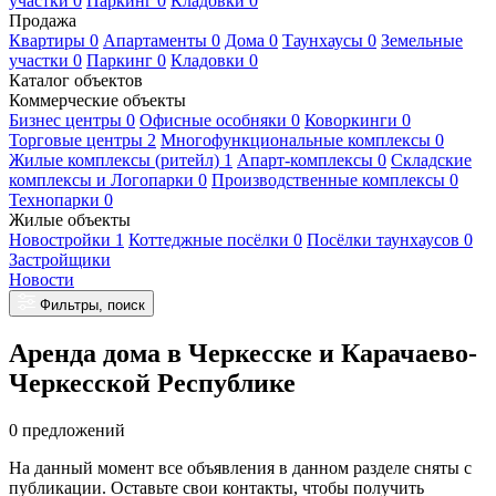
участки 0
Паркинг 0
Кладовки 0
Продажа
Квартиры 0
Апартаменты 0
Дома 0
Таунхаусы 0
Земельные
участки 0
Паркинг 0
Кладовки 0
Каталог объектов
Коммерческие объекты
Бизнес центры 0
Офисные особняки 0
Коворкинги 0
Торговые центры 2
Многофункциональные комплексы 0
Жилые комплексы (ритейл) 1
Апарт-комплексы 0
Складские
комплексы и Логопарки 0
Производственные комплексы 0
Технопарки 0
Жилые объекты
Новостройки 1
Коттеджные посёлки 0
Посёлки таунхаусов 0
Застройщики
Новости
Фильтры, поиск
Аренда дома в Черкесске и Карачаево-
Черкесской Республике
0 предложений
На данный момент все объявления в данном разделе сняты с
публикации. Оставьте свои контакты, чтобы получить