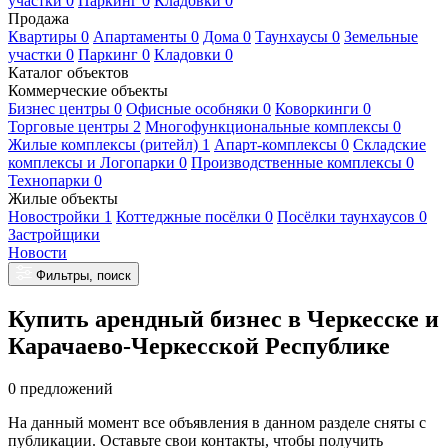
участки 0
Паркинг 0
Кладовки 0
Продажа
Квартиры 0
Апартаменты 0
Дома 0
Таунхаусы 0
Земельные
участки 0
Паркинг 0
Кладовки 0
Каталог объектов
Коммерческие объекты
Бизнес центры 0
Офисные особняки 0
Коворкинги 0
Торговые центры 2
Многофункциональные комплексы 0
Жилые комплексы (ритейл) 1
Апарт-комплексы 0
Складские
комплексы и Логопарки 0
Производственные комплексы 0
Технопарки 0
Жилые объекты
Новостройки 1
Коттеджные посёлки 0
Посёлки таунхаусов 0
Застройщики
Новости
Фильтры, поиск
Купить арендный бизнес в Черкесске и
Карачаево-Черкесской Республике
0 предложений
На данный момент все объявления в данном разделе сняты с
публикации. Оставьте свои контакты, чтобы получить