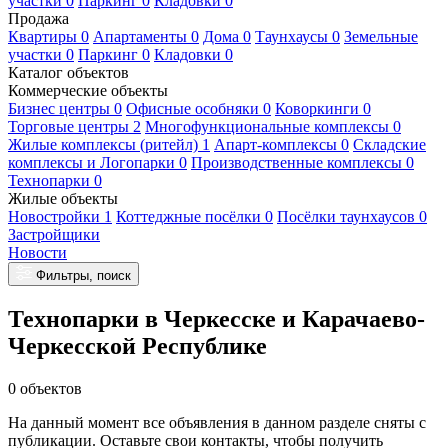
участки 0
Паркинг 0
Кладовки 0
Продажа
Квартиры 0
Апартаменты 0
Дома 0
Таунхаусы 0
Земельные
участки 0
Паркинг 0
Кладовки 0
Каталог объектов
Коммерческие объекты
Бизнес центры 0
Офисные особняки 0
Коворкинги 0
Торговые центры 2
Многофункциональные комплексы 0
Жилые комплексы (ритейл) 1
Апарт-комплексы 0
Складские
комплексы и Логопарки 0
Производственные комплексы 0
Технопарки 0
Жилые объекты
Новостройки 1
Коттеджные посёлки 0
Посёлки таунхаусов 0
Застройщики
Новости
Фильтры, поиск
Технопарки в Черкесске и Карачаево-
Черкесской Республике
0 объектов
На данный момент все объявления в данном разделе сняты с
публикации. Оставьте свои контакты, чтобы получить