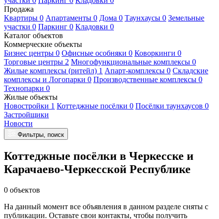
участки 0
Паркинг 0
Кладовки 0
Продажа
Квартиры 0
Апартаменты 0
Дома 0
Таунхаусы 0
Земельные
участки 0
Паркинг 0
Кладовки 0
Каталог объектов
Коммерческие объекты
Бизнес центры 0
Офисные особняки 0
Коворкинги 0
Торговые центры 2
Многофункциональные комплексы 0
Жилые комплексы (ритейл) 1
Апарт-комплексы 0
Складские
комплексы и Логопарки 0
Производственные комплексы 0
Технопарки 0
Жилые объекты
Новостройки 1
Коттеджные посёлки 0
Посёлки таунхаусов 0
Застройщики
Новости
Фильтры, поиск
Коттеджные посёлки в Черкесске и
Карачаево-Черкесской Республике
0 объектов
На данный момент все объявления в данном разделе сняты с
публикации. Оставьте свои контакты, чтобы получить